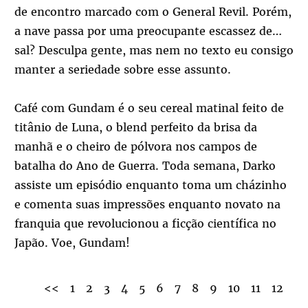
de encontro marcado com o General Revil. Porém,
a nave passa por uma preocupante escassez de…
sal? Desculpa gente, mas nem no texto eu consigo
manter a seriedade sobre esse assunto.
Café com Gundam é o seu cereal matinal feito de
titânio de Luna, o blend perfeito da brisa da
manhã e o cheiro de pólvora nos campos de
batalha do Ano de Guerra. Toda semana, Darko
assiste um episódio enquanto toma um cházinho
e comenta suas impressões enquanto novato na
franquia que revolucionou a ficção científica no
Japão. Voe, Gundam!
<<
1
2
3
4
5
6
7
8
9
10
11
12