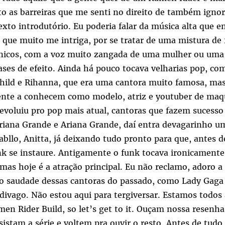
o as barreiras que me senti no direito de também ignor
exto introdutório. Eu poderia falar da música alta que e
, que muito me intriga, por se tratar de uma mistura de 
ônicos, com a voz muito zangada de uma mulher ou uma
ases de efeito. Ainda há pouco tocava velharias pop, co
Child e Rihanna, que era uma cantora muito famosa, ma
nte a conhecem como modelo, atriz e youtuber de ma
 evoluiu pro pop mais atual, cantoras que fazem sucess
riana Grande e Ariana Grande, daí entra devagarinho u
abllo, Anitta, já deixando tudo pronto para que, antes 
nk se instaure. Antigamente o funk tocava ironicamente 
as hoje é a atração principal. Eu não reclamo, adoro a 
to saudade dessas cantoras do passado, como Lady Gaga
divago. Não estou aqui para tergiversar. Estamos todos 
men Rider Build, so let’s get to it. Ouçam nossa resenh
ssistam a série e voltem pra ouvir o resto. Antes de tudo