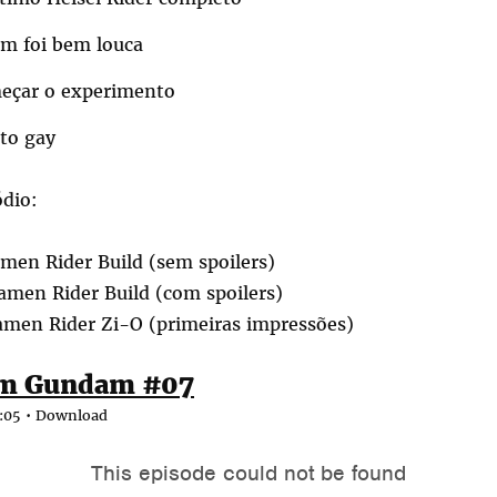
m foi bem louca
eçar o experimento
ito gay
ódio:
men Rider Build (sem spoilers)
amen Rider Build (com spoilers)
amen Rider Zi-O (primeiras impressões)
om Gundam #07
:05 •
Download