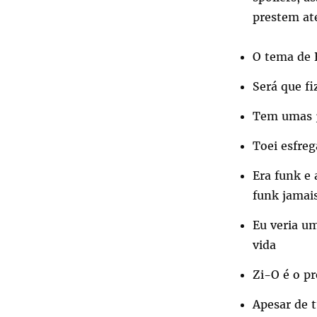
prestem at
O tema de B
Será que fi
Tem umas 3
Toei esfreg
Era funk e 
funk jamais
Eu veria u
vida
Zi-O é o p
Apesar de 