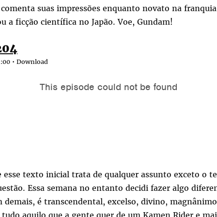
 comenta suas impressões enquanto novato na franquia
u a ficção científica no Japão. Voe, Gundam!
204
:00 •
Download
esse texto inicial trata de qualquer assunto exceto o 
estão. Essa semana no entanto decidi fazer algo difere
m demais, é transcendental, excelso, divino, magnânimo
é tudo aquilo que a gente quer de um Kamen Rider e mai