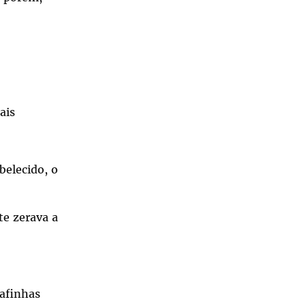
ais
belecido, o
te zerava a
rafinhas