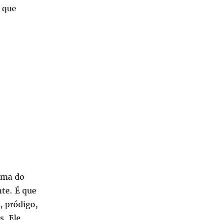
 que
tema do
nte. É que
, pródigo,
s. Ele