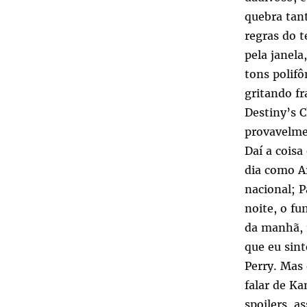
quebra tant
regras do t
pela janela
tons polif
gritando fr
Destiny’s 
provavelme
Daí a coisa
dia como A
nacional; P
noite, o fu
da manhã, m
que eu sin
Perry. Mas 
falar de Ka
spoilers, a