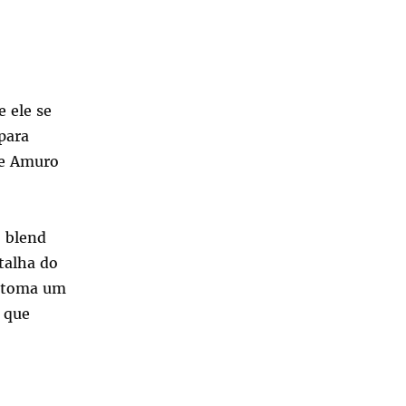
 ele se
para
ue Amuro
o blend
talha do
o toma um
 que