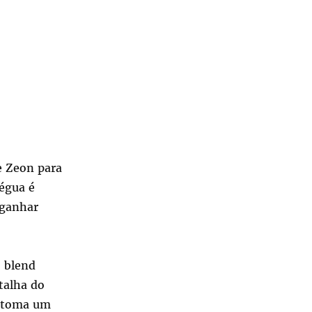
e Zeon para
égua é
 ganhar
o blend
talha do
o toma um