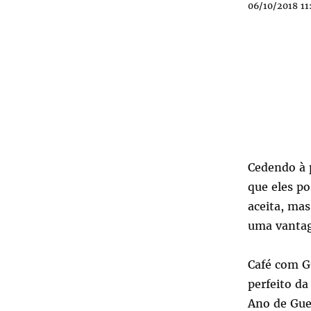
06/10/2018 11
Cedendo à p
que eles p
aceita, ma
uma vantag
Café com Gu
perfeito da
Ano de Gue