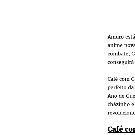
Amuro está
anime nova
combate, G
conseguirá
Café com Gu
perfeito da
Ano de Gue
cházinho e
revoluciono
Café c