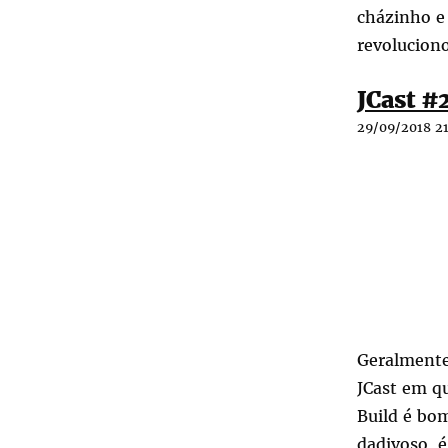
cházinho e
revoluciono
JCast #
29/09/2018 21
Geralmente 
JCast em qu
Build é bo
dadivoso, 