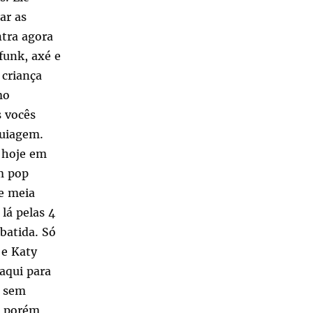
ar as
ntra agora
funk, axé e
 criança
mo
s vocês
quiagem.
o hoje em
m pop
de meia
lá pelas 4
batida. Só
 e Katy
aqui para
a sem
, porém,