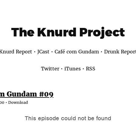
The Knurd Project
Knurd Report
•
JCast
•
Café com Gundam
•
Drunk Repor
Twitter
•
iTunes
•
RSS
om Gundam #09
:00 •
Download