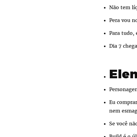
Não tem lí
Pera vou n
Para tudo,
Dia 7 cheg
Ele
Personagen
Eu comprari
nem esmaga
Se você não
Build é o ú