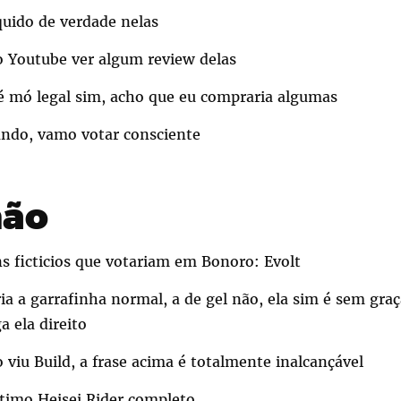
quido de verdade nelas
o Youtube ver algum review delas
 é mó legal sim, acho que eu compraria algumas
ando, vamo votar consciente
não
s ficticios que votariam em Bonoro: Evolt
a a garrafinha normal, a de gel não, ela sim é sem graç
 ela direito
 viu Build, a frase acima é totalmente inalcançável
ltimo Heisei Rider completo