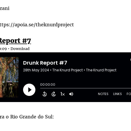
rani
ttps://apoia.se/theknurdproject
Report #7
9:09 •
Download
ra o Rio Grande do Sul: