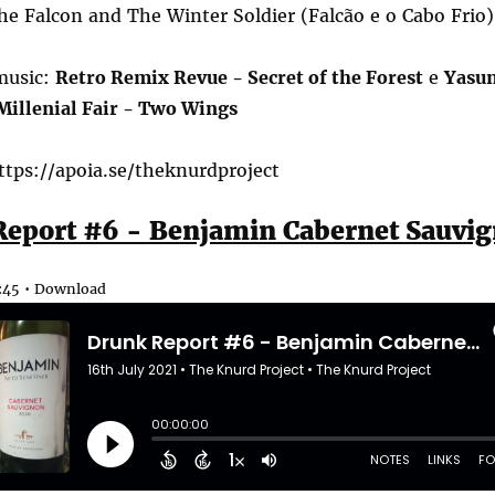
he Falcon and The Winter Soldier (Falcão e o Cabo Frio)
music:
Retro Remix Revue - Secret of the Forest
e
Yasun
Millenial Fair - Two Wings
ttps://apoia.se/theknurdproject
eport #6 - Benjamin Cabernet Sauvi
:45 •
Download