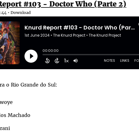
eport #103 - Doctor Who (Parte 2)
:44 •
Download
ra o Rio Grande do Sul:
awoye
dos Machado
rani