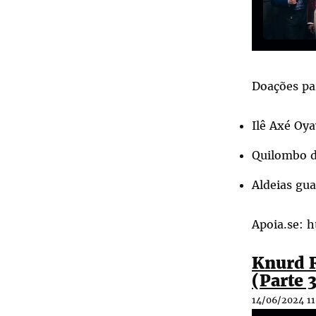
Doações pa
Ilê Axé Oy
Quilombo 
Aldeias gua
Apoia.se:
h
Knurd R
(Parte 
14/06/2024 11