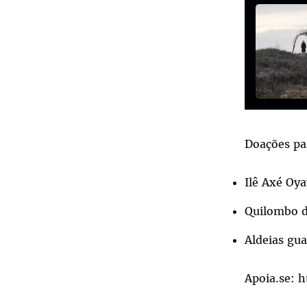
Doações pa
Ilê Axé Oy
Quilombo 
Aldeias gua
Apoia.se:
h