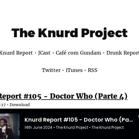
The Knurd Project
Knurd Report
•
JCast
•
Café com Gundam
•
Drunk Repor
Twitter
•
iTunes
•
RSS
eport #105 - Doctor Who (Parte 4)
:17 •
Download