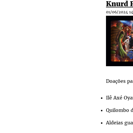
Knurd R
01/06/2024 14
Doações pa
Ilê Axé Oy
Quilombo 
Aldeias gua