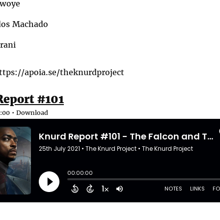
awoye
dos Machado
rani
ttps://apoia.se/theknurdproject
eport #101
:00 •
Download