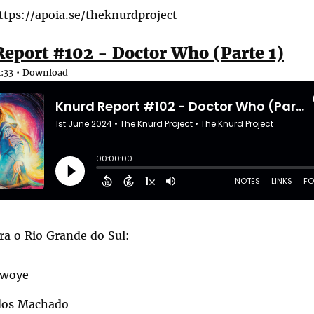
ttps://apoia.se/theknurdproject
eport #102 - Doctor Who (Parte 1)
:33 •
Download
ra o Rio Grande do Sul:
awoye
dos Machado