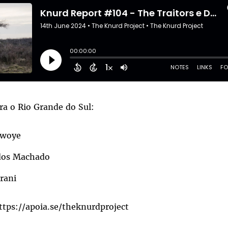
ra o Rio Grande do Sul:
awoye
dos Machado
rani
ttps://apoia.se/theknurdproject