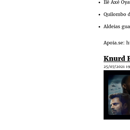
Ilê Axé Oy
Quilombo 
Aldeias gua
Apoia.se:
h
Knurd R
25/07/2021 19