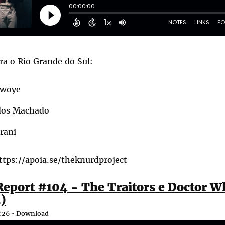
ra o Rio Grande do Sul:
awoye
dos Machado
rani
ttps://apoia.se/theknurdproject
eport #104 - The Traitors e Doctor W
3)
:26 •
Download