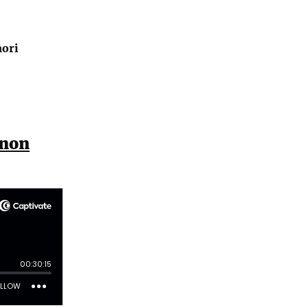
ori
gnon