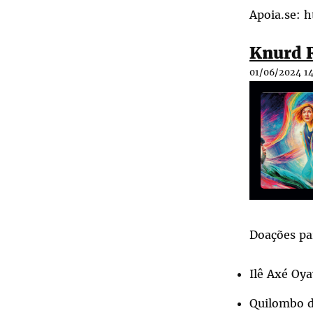
Apoia.se:
h
Knurd R
01/06/2024 14
Doações pa
Ilê Axé Oy
Quilombo 