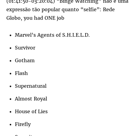
(01:41:50-03:20:04) “Binge Watching” não é uma
expressão tão popular quanto “selfie”: Rede
Globo, you had ONE job
Marvel’s Agents of S.H.I.E.L.D.
Survivor
Gotham
Flash
Supernatural
Almost Royal
House of Lies
Firefly