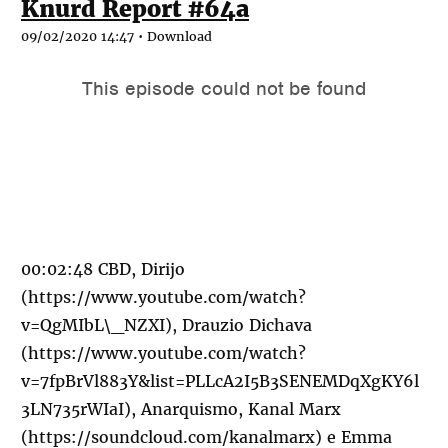
Knurd Report #64a
09/02/2020 14:47 •
Download
00:02:48 CBD, Dirijo
(
https://www.youtube.com/watch?
v=QgMIbL\_NZXI
), Drauzio Dichava
(
https://www.youtube.com/watch?
v=7fpBrVl883Y&list=PLLcA2I5B3SENEMDqXgKY6l
3LN735rWIaI
), Anarquismo, Kanal Marx
(
https://soundcloud.com/kanalmarx
) e Emma