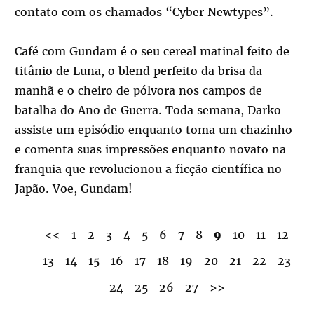
contato com os chamados “Cyber Newtypes”.
Café com Gundam é o seu cereal matinal feito de
titânio de Luna, o blend perfeito da brisa da
manhã e o cheiro de pólvora nos campos de
batalha do Ano de Guerra. Toda semana, Darko
assiste um episódio enquanto toma um chazinho
e comenta suas impressões enquanto novato na
franquia que revolucionou a ficção científica no
Japão. Voe, Gundam!
<<
1
2
3
4
5
6
7
8
9
10
11
12
13
14
15
16
17
18
19
20
21
22
23
24
25
26
27
>>